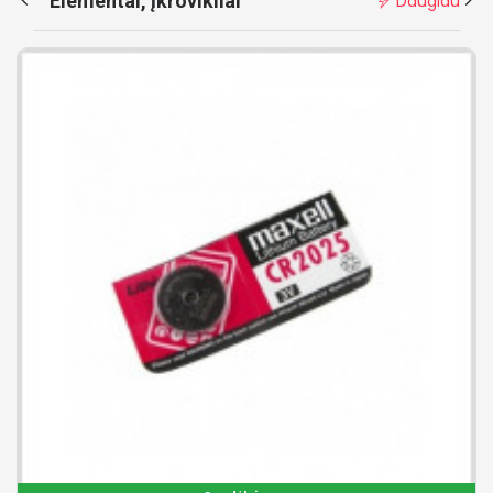
Elementai, įkrovikliai
Daugiau