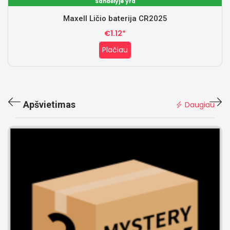
Sandėlyje yra
Maxell Ličio baterija CR2025
€1.12*
Plačiau
Apšvietimas
Daugiau