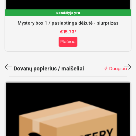
Sandėlyje yra
Mystery box 1 / paslaptinga dėžutė - siurprizas
€15.73*
Plačiau
Dovanų popierius / maišeliai
Daugiau