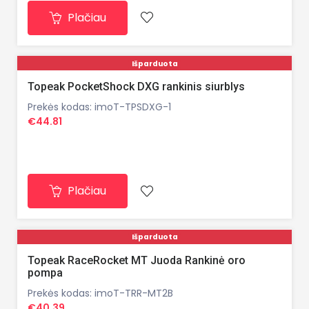
Plačiau
Išparduota
Topeak PocketShock DXG rankinis siurblys
Prekės kodas: imoT-TPSDXG-1
€44.81
Plačiau
Išparduota
Topeak RaceRocket MT Juoda Rankinė oro
pompa
Prekės kodas: imoT-TRR-MT2B
€40.39