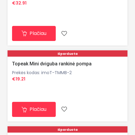
€32.91
Plačiau
Išparduota
Topeak Mini dviguba rankinė pompa
Prekės kodas: imoT-TMMB-2
€19.21
Plačiau
Išparduota