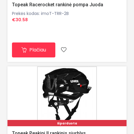
Topeak Racerocket rankinė pompa Juoda
Prekės kodas: imoT-TRR-2B
€30.58
Plačiau
Išparduota
Topeak Peakini II rankinis siurblys