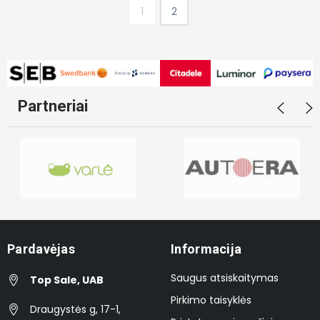
1
2
Partneriai
Pardavėjas
Informacija
Saugus atsiskaitymas
Top Sale, UAB
Pirkimo taisyklės
Draugystės g, 17-1,