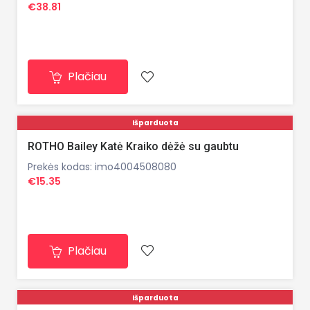
€38.81
Plačiau
Išparduota
ROTHO Bailey Katė Kraiko dėžė su gaubtu
Prekės kodas: imo4004508080
€15.35
Plačiau
Išparduota