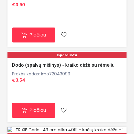
€3.90
Plačiau
Išparduota
Dodo (spalvų mišinys) - kraiko dėžė su rėmeliu
Prekės kodas: imo72043099
€3.54
Plačiau