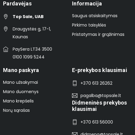
Pardavėjas
Informacija
Saugus atsiskaitymas
Top Sale, UAB
Pirkimo taisyklės
Draugystės g, 17-1,
Pristatymas ir grąžinimas
Kaunas
PaySera LT34 3500
0100 1099 5244
Mano paskyra
E-prekybos klausimai
Mano užsakymai
+370 613 26262
Mano duomenys
pagalba@topsale.lt
Mano krepšelis
Didmeninės prekybos
klausimai
Norų sąrašas
+370 613 56000
didmena@topsale.lt