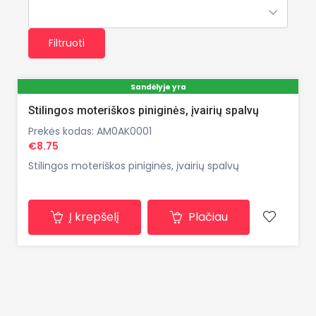
Filtruoti
Sandėlyje yra
Stilingos moteriškos piniginės, įvairių spalvų
Prekės kodas: AM0AK0001
€8.75
Stilingos moteriškos piniginės, įvairių spalvų
Į krepšelį
Plačiau