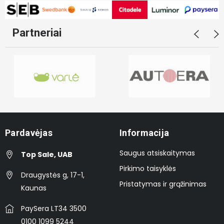
Partneriai
Pardavėjas
Informacija
Saugus atsiskaitymas
Top Sale, UAB
Pirkimo taisyklės
Draugystės g, 17-1,
Pristatymas ir grąžinimas
Kaunas
PaySera LT34 3500
0100 1099 5244