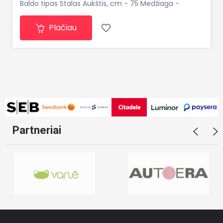
Baldo tipas Stalas Aukštis, cm - 75 Medžiaga -
Medžio drožlių plokštė (MDP) Plotis, cm - 135 Spalva -
Plačiau
Juoda, Ruda Pakuočių skaičius 1 Prekės kategorija
Partneriai