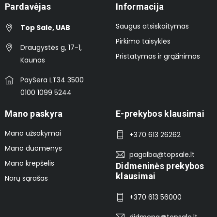
Pardavėjas
Informacija
Saugus atsiskaitymas
Top Sale, UAB
Pirkimo taisyklės
Draugystės g, 17-1,
Pristatymas ir grąžinimas
Kaunas
PaySera LT34 3500
0100 1099 5244
Mano paskyra
E-prekybos klausimai
Mano užsakymai
+370 613 26262
Mano duomenys
pagalba@topsale.lt
Mano krepšelis
Didmeninės prekybos
klausimai
Norų sąrašas
+370 613 56000