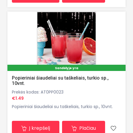
Sandėlyje yra
Popieriniai šiaudeliai su taškeliais, turkio sp.,
10vnt.
Prekės kodas: AT0PP0023
€1.49
Popieriniai šiaudeliai su taškeliais, turkio sp., 10vnt.
Į krepšelį
Plačiau