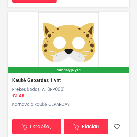
Sandėlyje yra
Kaukė Gepardas 1 vnt
Prekės kodas: AT0PP0001
€1.49
Karnavalo kaukė GEPARDAS.
Į krepšelį
Plačiau