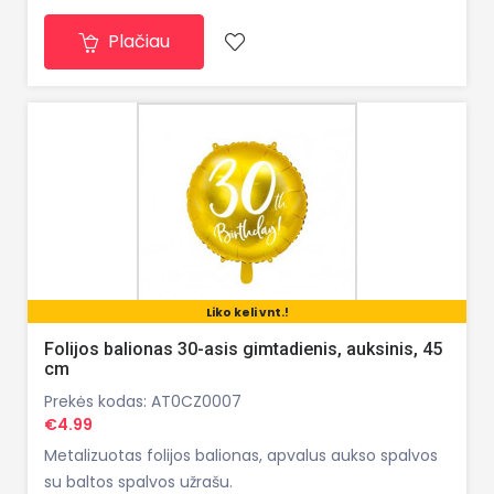
Plačiau
Liko keli vnt.!
Folijos balionas 30-asis gimtadienis, auksinis, 45
cm
Prekės kodas: AT0CZ0007
€4.99
Metalizuotas folijos balionas, apvalus aukso spalvos
su baltos spalvos užrašu.