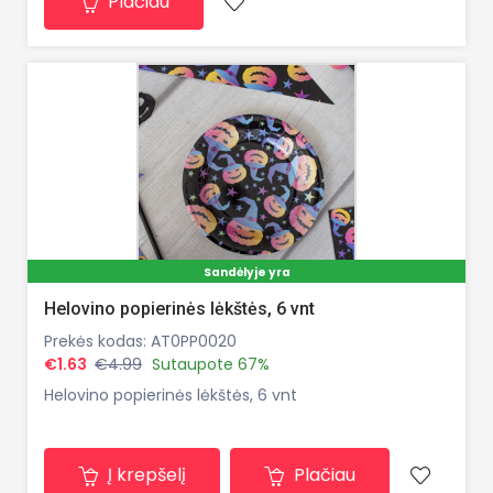
Plačiau
Sandėlyje yra
Helovino popierinės lėkštės, 6 vnt
Prekės kodas: AT0PP0020
€1.63
€4.99
Sutaupote 67%
Helovino popierinės lėkštės, 6 vnt
Į krepšelį
Plačiau