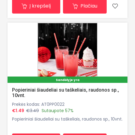
Į krepšelį
Plačiau
Sandėlyje yra
Popieriniai šiaudeliai su taškeliais, raudonos sp.,
10vnt.
Prekės kodas: AT0PP0022
€1.49
€3.49
Sutaupote 57%
Popieriniai šiaudeliai su taškeliais, raudonos sp., 10vnt.