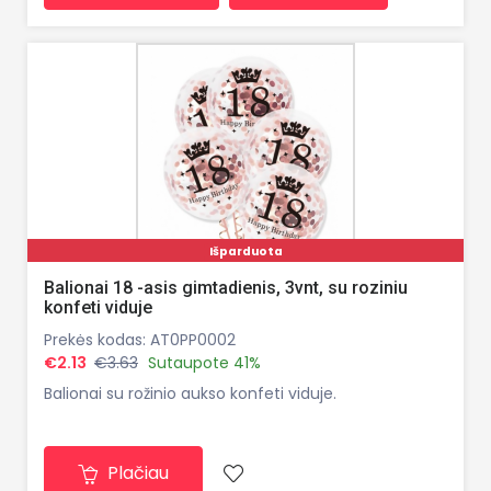
Išparduota
Balionai 18 -asis gimtadienis, 3vnt, su roziniu
konfeti viduje
Prekės kodas: AT0PP0002
€2.13
€3.63
Sutaupote 41%
Balionai su rožinio aukso konfeti viduje.
Plačiau