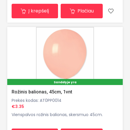
Į krepšelį
Plačiau
Sandėlyje yra
Rožinis balionas, 45cm, 1vnt
Prekės kodas: AT0PP0014
€3.35
Vienspalvos rožinis balionas, skersmuo 45cm.