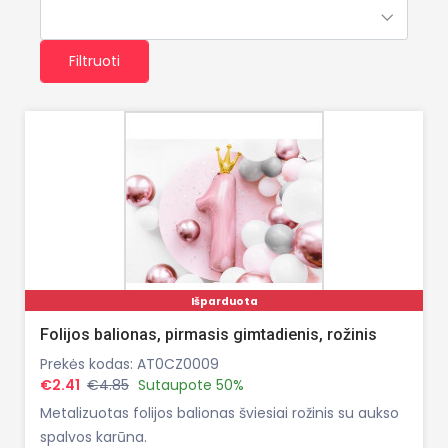
Filtruoti
Išparduota
Folijos balionas, pirmasis gimtadienis, rožinis
Prekės kodas: AT0CZ0009
€2.41
€4.85
Sutaupote 50%
Metalizuotas folijos balionas šviesiai rožinis su aukso
spalvos karūna.