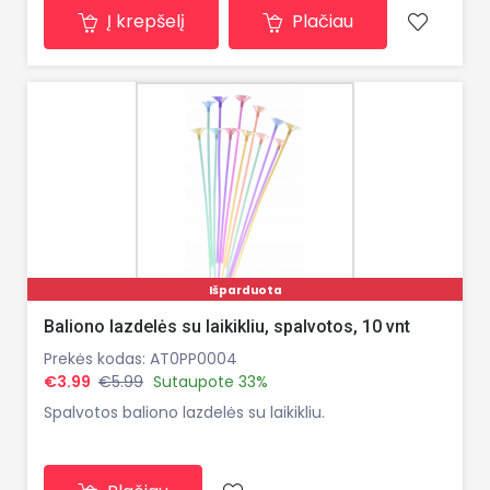
Į krepšelį
Plačiau
Išparduota
Baliono lazdelės su laikikliu, spalvotos, 10 vnt
Prekės kodas: AT0PP0004
€3.99
€5.99
Sutaupote 33%
Spalvotos baliono lazdelės su laikikliu.