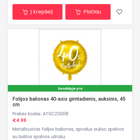
Į krepšelį
Plačiau
Sandėlyje yra
Folijos balionas 40-asis gimtadienis, auksinis, 45
cm
Prekės kodas: AT0CZ0008
€4.99
Metalizuotas folijos balionas, apvalus aukso spalvos
su baltos spalvos užrašu.