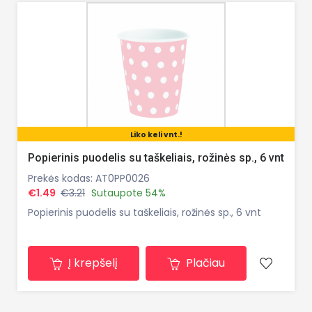
Liko keli vnt.!
Popierinis puodelis su taškeliais, rožinės sp., 6 vnt
Prekės kodas: AT0PP0026
€1.49
€3.21
Sutaupote 54%
Popierinis puodelis su taškeliais, rožinės sp., 6 vnt
Į krepšelį
Plačiau