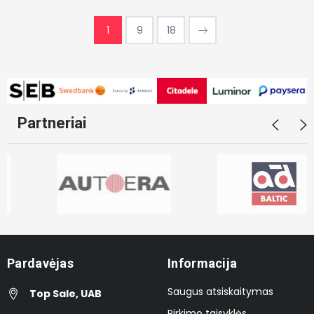
1
9
18
Partneriai
Pardavėjas
Informacija
Saugus atsiskaitymas
Top Sale, UAB
Pirkimo taisyklės