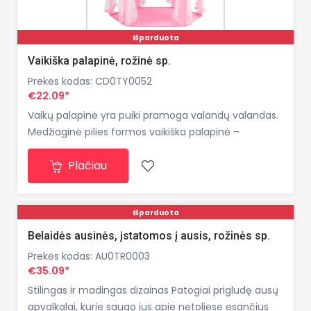
Išparduota
Vaikiška palapinė, rožinė sp.
Prekės kodas: CD0TY0052
€22.09*
Vaikų palapinė yra puiki pramoga valandų valandas.
Medžiaginė pilies formos vaikiška palapinė –
kiekvieno vaiko svajonių dovana. Vaikų namelis turi 6
Plačiau
įėjimus ir tinklinius užuolaidų užsegimus. Galite
pasislėpti jame su savo mėgstamais žaislais ir leisti s
Išparduota
Belaidės ausinės, įstatomos į ausis, rožinės sp.
Prekės kodas: AU0TR0003
€35.09*
Stilingas ir madingas dizainas Patogiai prigludę ausų
apvalkalai, kurie saugo jus apie netoliese esančius