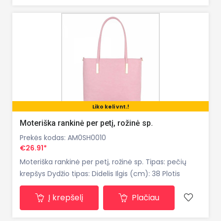
Liko keli vnt.!
Moteriška rankinė per petį, rožinė sp.
Prekės kodas: AM0SH0010
€26.91*
Moteriška rankinė per petį, rožinė sp. Tipas: pečių
krepšys Dydžio tipas: Didelis Ilgis (cm): 38 Plotis
(cm): 13 Aukštis (cm): 29 Rankenos aukštis (cm): 26
Į krepšelį
Plačiau
Pečių diržo aukštis (cm): 30-60 Pečių dirželis:
Reguliuojamas ir nuimamas peties dirželis ir