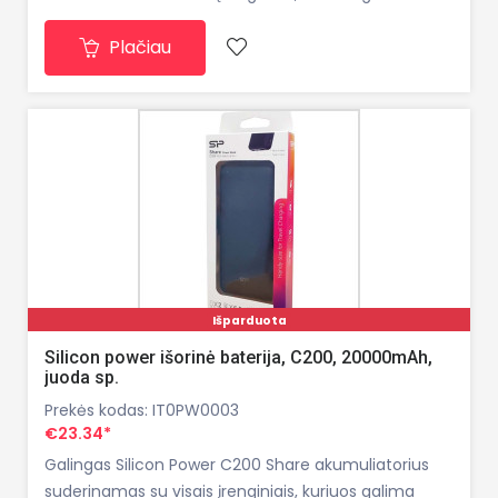
įkrauti per USB. 20000 mAh talpa užtikrina 4–6 pilnus
Plačiau
įkrovimo ciklus beveik kiekviename išmaniajame
telefone. QS28 turi du USB išvesties prievadus, leidžia
Išparduota
Silicon power išorinė baterija, C200, 20000mAh,
juoda sp.
Prekės kodas: IT0PW0003
€23.34*
Galingas Silicon Power C200 Share akumuliatorius
suderinamas su visais įrenginiais, kuriuos galima