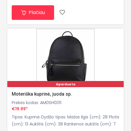
Plačiau
Išparduota
Moteriška kuprinė, juoda sp.
Prekės kodas: AM0SH0011
€19.99*
Tipas: Kuprinė Dydžio tipas: Mažas Ilgis (cm): 28 Plotis
(cm): 13 Aukštis (cm): 38 Rankenos aukštis (cm): 7
Pečių diržo aukštis (cm): 30-60 Pečių dirželis: pečių