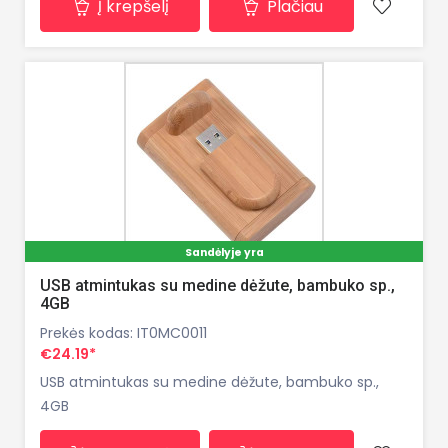
Į krepšelį
Plačiau
Sandėlyje yra
USB atmintukas su medine dėžute, bambuko sp.,
4GB
Prekės kodas: IT0MC0011
€24.19*
USB atmintukas su medine dėžute, bambuko sp.,
4GB