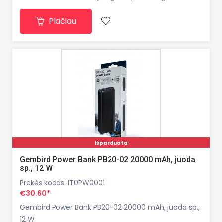
įkrauti per USB. 20000 mAh talpa užtikrina 4–6 pilnus
Plačiau
įkrovimo ciklus beveik kiekviename išmaniajame
telefone. GS15 turi du USB išvesties prievadus, leidžia
Išparduota
Gembird Power Bank PB20-02 20000 mAh, juoda
sp., 12 W
Prekės kodas: IT0PW0001
€30.60*
Gembird Power Bank PB20-02 20000 mAh, juoda sp.,
12 W