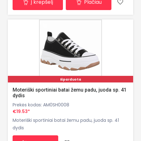
Į krepšelį
Plačiau
Pečių dirželis: pečių grandinėlė Medžiaga: Sintetinė
medžiaga su aukštos kokybės oda Vidi
Išparduota
Moteriški sportiniai batai žemu padu, juoda sp. 41
dydis
Prekės kodas: AM0SH0008
€19.53*
Moteriški sportiniai batai žemu padu, juoda sp. 41
dydis