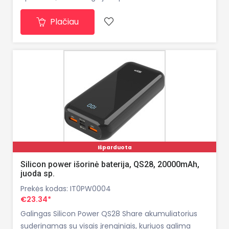
garsus
Plačiau
Išparduota
Silicon power išorinė baterija, QS28, 20000mAh,
juoda sp.
Prekės kodas: IT0PW0004
€23.34*
Galingas Silicon Power QS28 Share akumuliatorius
suderinamas su visais įrenginiais, kuriuos galima