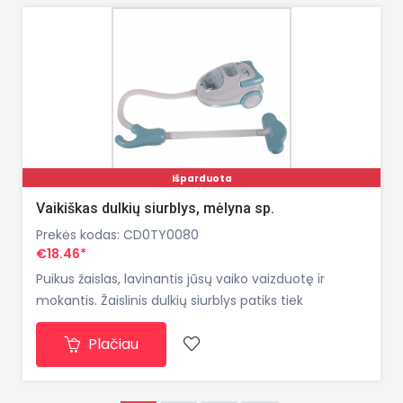
Išparduota
Vaikiškas dulkių siurblys, mėlyna sp.
Prekės kodas: CD0TY0080
€18.46*
Puikus žaislas, lavinantis jūsų vaiko vaizduotę ir
mokantis. Žaislinis dulkių siurblys patiks tiek
mergaitėms, tiek berniukams. Kiekvienas valymo
Plačiau
entuziastas bus sužavėtas tokia dovana. Vaikams
skirtas dulkių siurblys yra išskirtinai sėkmingas ir
ištikima