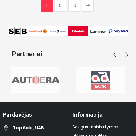
1
5
10
Partneriai
Pardavėjas
Informacija
Saugus atsiskaitymas
Top Sale, UAB