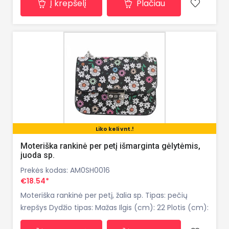
Į krepšelį
Plačiau
esančią kliūtį. Išvengsite "aklų" zonų, netyčinio
susidūrimo, bei itin padės parkuoti automobilį tams
Liko keli vnt.!
Moteriška rankinė per petį išmarginta gėlytėmis,
juoda sp.
Prekės kodas: AM0SH0016
€18.54*
Moteriška rankinė per petį, žalia sp. Tipas: pečių
krepšys Dydžio tipas: Mažas Ilgis (cm): 22 Plotis (cm):
7 Aukštis (cm): 15 Pečių diržo aukštis (cm): 35-60