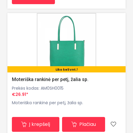
Liko keli vnt.!
Moteriška rankinė per petį, žalia sp.
Prekės kodas: AM0SH0015
€26.91*
Moteriška rankinė per petį, žalia sp.
Į krepšelį
Plačiau