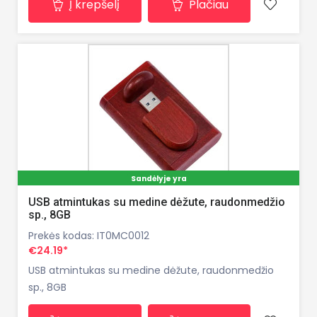
Į krepšelį
Plačiau
Sandėlyje yra
USB atmintukas su medine dėžute, raudonmedžio
sp., 8GB
Prekės kodas: IT0MC0012
€24.19*
USB atmintukas su medine dėžute, raudonmedžio
sp., 8GB