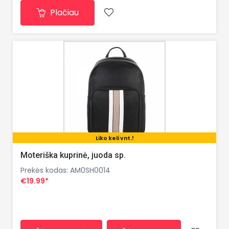
Plačiau
juosta Medžiaga: Sintetinė medžiaga su aukštos
kokybės oda Vidinės kišenės: 3 Vidin
Liko keli vnt.!
Moteriška kuprinė, juoda sp.
Prekės kodas: AM0SH0014
€19.99*