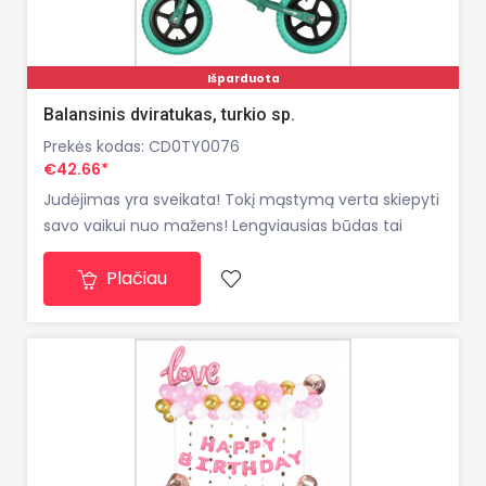
Išparduota
Balansinis dviratukas, turkio sp.
Prekės kodas: CD0TY0076
€42.66*
Judėjimas yra sveikata! Tokį mąstymą verta skiepyti
savo vaikui nuo mažens! Lengviausias būdas tai
padaryti bus derinti fizinę veiklą su puikia pramoga!
Plačiau
Šiam tikslui puikiai tiks visureigis dviratis! Nusipirkę
vaikui stumdomą dviratį, jis galės įdomiai