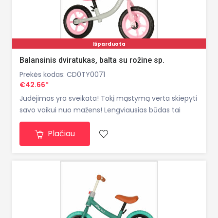
Išparduota
Balansinis dviratukas, balta su rožine sp.
Prekės kodas: CD0TY0071
€42.66*
Judėjimas yra sveikata! Tokį mąstymą verta skiepyti
savo vaikui nuo mažens! Lengviausias būdas tai
padaryti bus derinti fizinę veiklą su puikia pramoga!
Plačiau
Šiam tikslui puikiai tiks visureigis dviratis! Nusipirkę
vaikui stumdomą dviratį, jis galės įdomiai