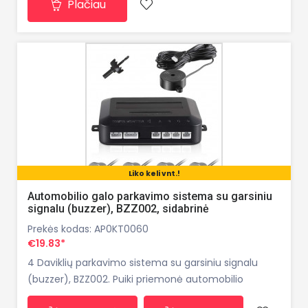
Plačiau
esančią kliūtį. Išvengsite "aklų" zonų, netyčinio
susidūrimo, bei itin padės parkuoti automobilį tams
Liko keli vnt.!
Automobilio galo parkavimo sistema su garsiniu
signalu (buzzer), BZZ002, sidabrinė
Prekės kodas: AP0KT0060
€19.83*
4 Daviklių parkavimo sistema su garsiniu signalu
(buzzer), BZZ002. Puiki priemonė automobilio
saugumui, davikliai garsiniu signalu įspėja apie gale