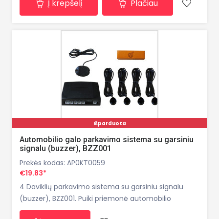
Į krepšelį
Plačiau
Išparduota
Automobilio galo parkavimo sistema su garsiniu
signalu (buzzer), BZZ001
Prekės kodas: AP0KT0059
€19.83*
4 Daviklių parkavimo sistema su garsiniu signalu
(buzzer), BZZ001. Puiki priemonė automobilio
saugumui, davikliai garsiniu signalu įspėja apie gale