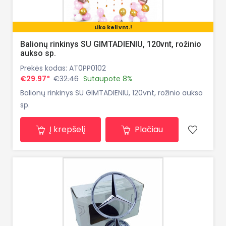
Liko keli vnt.!
Balionų rinkinys SU GIMTADIENIU, 120vnt, rožinio
aukso sp.
Prekės kodas: AT0PP0102
€29.97*
€32.46
Sutaupote 8%
Balionų rinkinys SU GIMTADIENIU, 120vnt, rožinio aukso
sp.
Į krepšelį
Plačiau