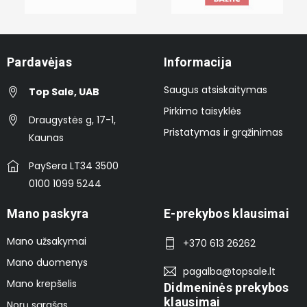
Pardavėjas
Informacija
Saugus atsiskaitymas
Top Sale, UAB
Pirkimo taisyklės
Draugystės g, 17-1,
Pristatymas ir grąžinimas
Kaunas
PaySera LT34 3500
0100 1099 5244
Mano paskyra
E-prekybos klausimai
Mano užsakymai
+370 613 26262
Mano duomenys
pagalba@topsale.lt
Mano krepšelis
Didmeninės prekybos
klausimai
Norų sąrašas