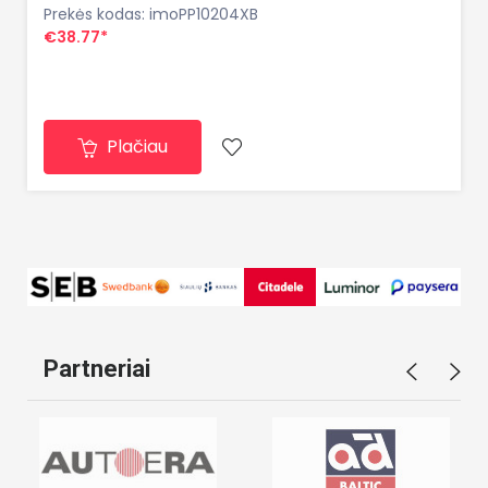
Prekės kodas: imoPP10204XB
€38.77*
Plačiau
Partneriai