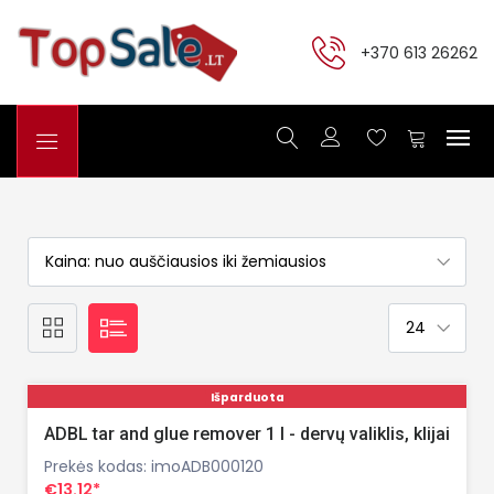
+370 613 26262
Išparduota
ADBL tar and glue remover 1 l - dervų valiklis, klijai
Prekės kodas: imoADB000120
€13.12*