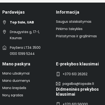
Pardavėjas
Informacija
Saugus atsiskaitymas
Top Sale, UAB
Pirkimo taisyklės
Draugystės g, 17-1,
Pristatymas ir grąžinimas
Kaunas
PaySera LT34 3500
0100 1099 5244
Mano paskyra
E-prekybos klausimai
Mano užsakymai
+370 613 26262
Mano duomenys
pagalba@topsale.lt
Mano krepšelis
Didmeninės prekybos
klausimai
Norų sąrašas
+370 613 56000