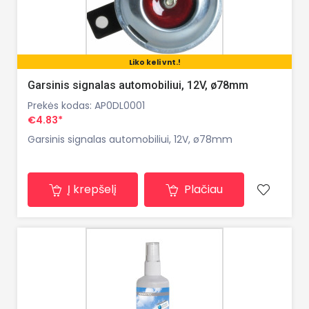
Liko keli vnt.!
Garsinis signalas automobiliui, 12V, ø78mm
Prekės kodas: AP0DL0001
€4.83*
Garsinis signalas automobiliui, 12V, ø78mm
Į krepšelį
Plačiau