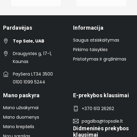
Pardavėjas
Informacija
Saugus atsiskaitymas
Top Sale, UAB
Pirkimo taisyklės
Draugystės g, 17-1,
Pristatymas ir grąžinimas
Kaunas
PaySera LT34 3500
0100 1099 5244
Mano paskyra
E-prekybos klausimai
Mano užsakymai
+370 613 26262
Mano duomenys
pagalba@topsale.lt
Mano krepšelis
Didmeninės prekybos
klausimai
Norų sąrašas