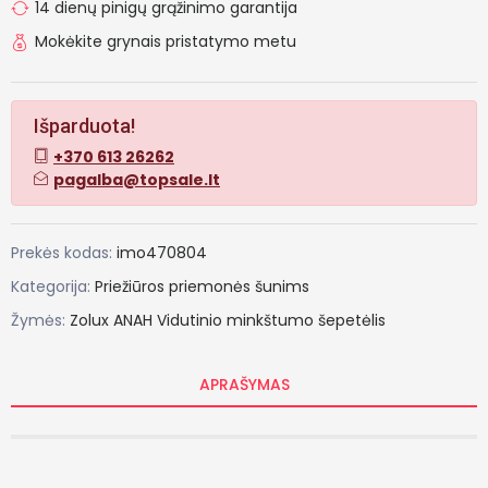
14 dienų pinigų grąžinimo garantija
Mokėkite grynais pristatymo metu
Išparduota!
+370 613 26262
pagalba@topsale.lt
Prekės kodas:
imo470804
Kategorija:
Priežiūros priemonės šunims
Žymės:
Zolux
ANAH
Vidutinio
minkštumo
šepetėlis
APRAŠYMAS