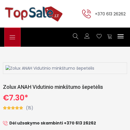
+370 613 26262
Zolux ANAH Vidutinio minkštumo šepetėlis
€7.30*
(15)
Dėl užsakymo skambinti +370 613 26262