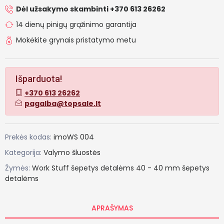
Dėl užsakymo skambinti +370 613 26262
14 dienų pinigų grąžinimo garantija
Mokėkite grynais pristatymo metu
Išparduota!
+370 613 26262
pagalba@topsale.lt
Prekės kodas:
imoWS 004
Kategorija:
Valymo šluostės
Žymės:
Work
Stuff
šepetys
detalėms
40
-
40
mm
šepetys
detalėms
APRAŠYMAS