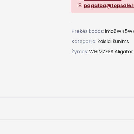
pagalba@topsale.l
Prekės kodas:
imo8W45WH
Kategorija:
Žaislai šunims
Žymės:
WHIMZEES
Aligator