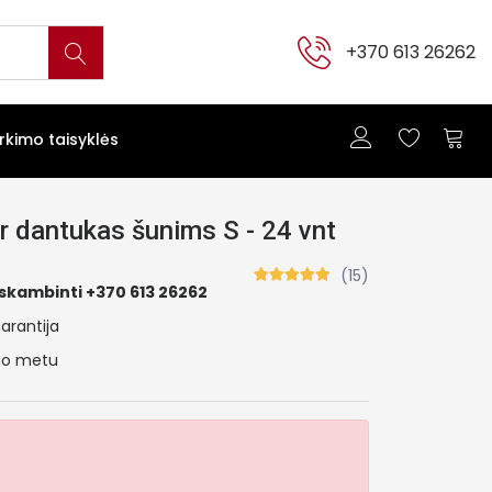
+370 613 26262
irkimo taisyklės
 dantukas šunims S - 24 vnt
(15)
skambinti +370 613 26262
arantija
ymo metu