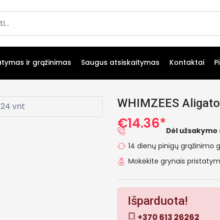
atymas ir grąžinimas
Saugus atsiskaitymas
Kontaktai
P
WHIMZEES Aligator
€14.36*
Dėl užsakymo 
14 dienų pinigų grąžinimo g
Mokėkite grynais pristat
Išparduota!
+370 613 26262