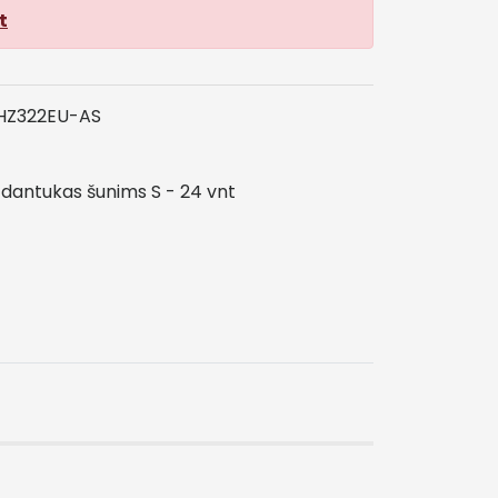
t
Z322EU-AS
dantukas
šunims
S
-
24
vnt