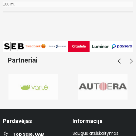
100 ml.
Partneriai
Pardavėjas
Informacija
Saugus atsiskaitymas
Top Sale, UAB