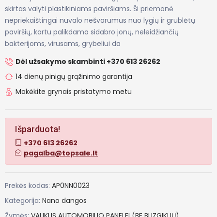
skirtas valyti plastikiniams paviršiams. Ši priemonė
nepriekaištingai nuvalo nešvarumus nuo lygių ir grublėtų
paviršių, kartu palikdama sidabro jonų, neleidžiančių
bakterijoms, virusams, grybeliui da
Dėl užsakymo skambinti +370 613 26262
14 dienų pinigų grąžinimo garantija
Mokėkite grynais pristatymo metu
Išparduota!
+370 613 26262
pagalba@topsale.lt
Prekės kodas:
AP0NN0023
Kategorija:
Nano dangos
Žymės:
VALIKLIS
AUTOMOBILIO
PANELEI
(BE
BLIZGIKLIŲ)