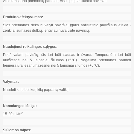
Autotransporto priemonių panelės, visų tipų plastikiniai paviršiai.
Produkto efektyvumas:
Šios priemonės dėka nuvalyti paviršiai įgaus antistatinio paviršiaus efektą -
ženkliai sumažės dulkių, lengviau nuvalysite paviršių.
Naudojimui reikalingos sąlygos:
Prieš valant paviršių, šis turi būti sausas ir švarus. Temperatūra turi būti
aukštesnė nei 5 laipsniai šilumos (+5°C). Negalima priemonės naudoti
temperatūrai esant mažesnei nei 5 laipsniai šilumos (+5°C).
Valymas:
Naudoti kaip bet kurį kitą paprastą valiklį.
Nanodangos išeiga:
2
15-20 ml/m
Siūlomos talpos: