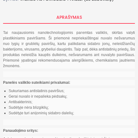
APRAŠYMAS
Tai naujausiomis nanotechnologijomis paremtas valiklis, skirtas valyti
plastikiniams paviršiams. Ši priemonė nepriekaištingai nuvalo nešvarumus
nuo lygių ir grublėtų paviršių, kartu palikdama sidabro jonų, neleidžiančių
bakterijoms, virusams, grybeliui daugintis. Taip pat, dėka antistatinių priedų, šis
produktas neleidžia kauptis dulkėms, nešvarumams ant nuvalyto paviršiaus.
Priemonė ypatingai rekomenduoajama alergiškiems, chemikalams jautriems
žmonėms.
Panelės valiklio suteikiami privalumai:
Sukuriamas antistatinis paviršius;
Gerai nuvalo ir nepalieka pėdsakų;
Antibakterinis;
Sudėtyje nėra blizgiklių;
Sudėtyje turi anijoninių sidabro dalelių;
Panaudojimo sritys: