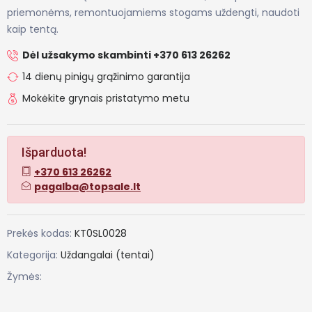
priemonėms, remontuojamiems stogams uždengti, naudoti
kaip tentą.
Dėl užsakymo skambinti +370 613 26262
14 dienų pinigų grąžinimo garantija
Mokėkite grynais pristatymo metu
Išparduota!
+370 613 26262
pagalba@topsale.lt
Prekės kodas:
KT0SL0028
Kategorija:
Uždangalai (tentai)
Žymės: