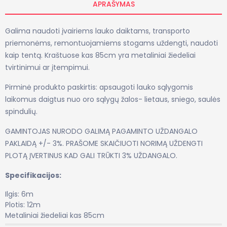
APRAŠYMAS
Galima naudoti įvairiems lauko daiktams, transporto
priemonėms, remontuojamiems stogams uždengti, naudoti
kaip tentą. Kraštuose kas 85cm yra metaliniai žiedeliai
tvirtinimui ar įtempimui.
Pirminė produkto paskirtis: apsaugoti lauko sąlygomis
laikomus daigtus nuo oro sąlygų žalos- lietaus, sniego, saulės
spindulių.
GAMINTOJAS NURODO GALIMĄ PAGAMINTO UŽDANGALO
PAKLAIDĄ +/- 3%. PRAŠOME SKAIČIUOTI NORIMĄ UŽDENGTI
PLOTĄ ĮVERTINUS KAD GALI TRŪKTI 3% UŽDANGALO.
Specifikacijos:
Ilgis: 6m
Plotis: 12m
Metaliniai žiedeliai kas 85cm