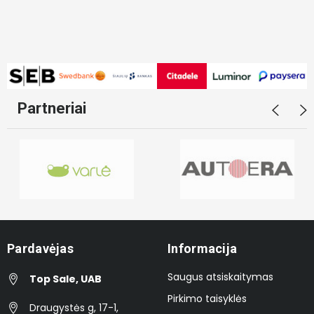
Partneriai
Pardavėjas
Informacija
Saugus atsiskaitymas
Top Sale, UAB
Pirkimo taisyklės
Draugystės g, 17-1,