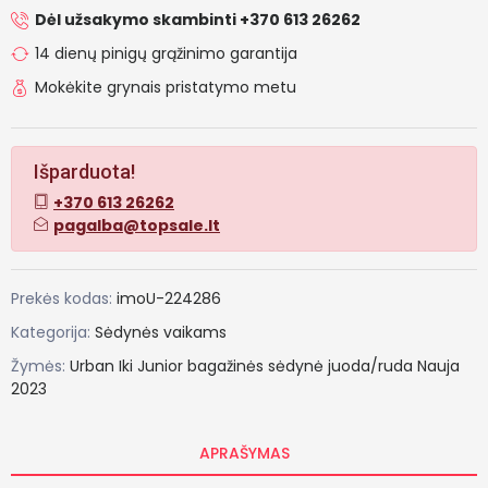
Dėl užsakymo skambinti +370 613 26262
14 dienų pinigų grąžinimo garantija
Mokėkite grynais pristatymo metu
Išparduota!
+370 613 26262
pagalba@topsale.lt
Prekės kodas:
imoU-224286
Kategorija:
Sėdynės vaikams
Žymės:
Urban
Iki
Junior
bagažinės
sėdynė
juoda/ruda
Nauja
2023
APRAŠYMAS