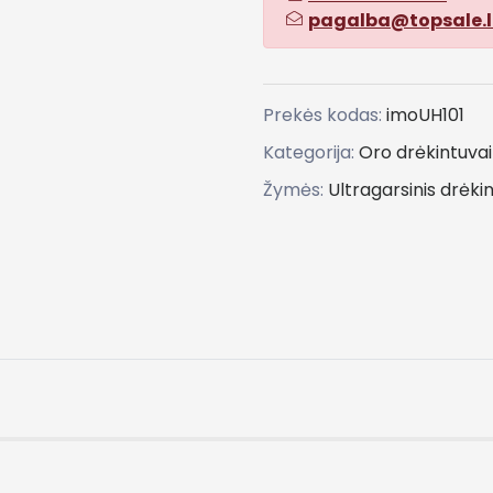
pagalba@topsale.l
Prekės kodas:
imoUH101
Kategorija:
Oro drėkintuvai
Žymės:
Ultragarsinis
drėki