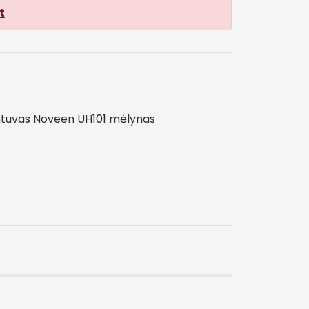
t
ntuvas
Noveen
UH101
mėlynas