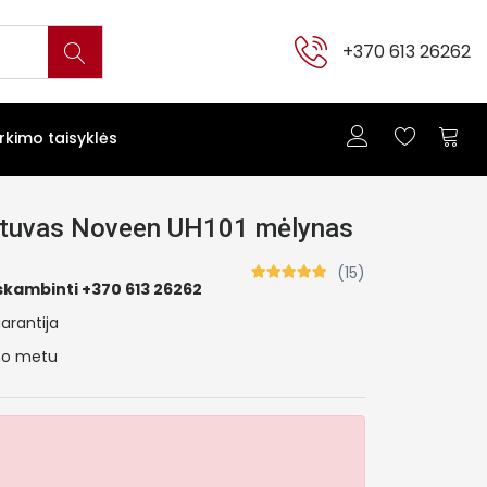
+370 613 26262
irkimo taisyklės
intuvas Noveen UH101 mėlynas
(15)
skambinti +370 613 26262
arantija
ymo metu