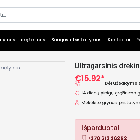
atymas ir grąžinimas
Saugus atsiskaitymas
Kontaktai
P
Ultragarsinis drėk
€15.92*
Dėl užsakymo 
14 dienų pinigų grąžinimo g
Mokėkite grynais pristat
Išparduota!
+370 613 26262