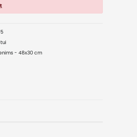
t
65
tui
enims
-
48x30
cm