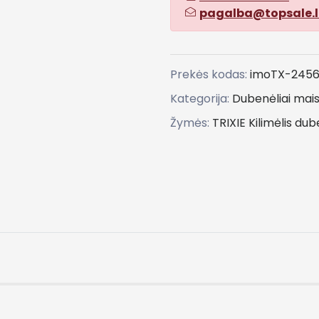
pagalba@topsale.l
Prekės kodas:
imoTX-245
Kategorija:
Dubenėliai mais
Žymės:
TRIXIE
Kilimėlis
dub