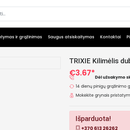
atymas ir grąžinimas
Saugus atsiskaitymas
Kontaktai
P
TRIXIE Kilimėlis d
€3.67*
Dėl užsakymo s
14 dienų pinigų grąžinimo g
Mokėkite grynais pristat
Išparduota!
+370 613 26262