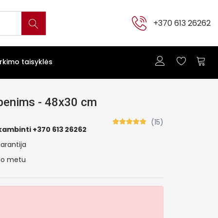
+370 613 26262
irkimo taisyklės
ubenims - 48x30 cm
(15)
kambinti +370 613 26262
arantija
ymo metu