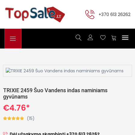
+370 613 26262
TRIXIE 2459 Šuo Vandens indas naminiams
gyvūnams
€4.76*
(15)
Dėl užsakymo skambinti +370 613 26262