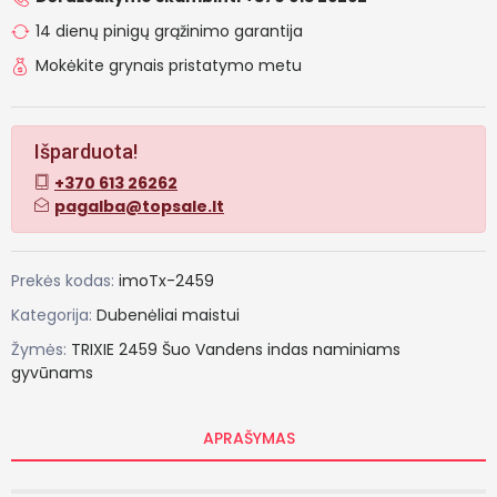
14 dienų pinigų grąžinimo garantija
Mokėkite grynais pristatymo metu
Išparduota!
+370 613 26262
pagalba@topsale.lt
Prekės kodas:
imoTx-2459
Kategorija:
Dubenėliai maistui
Žymės:
TRIXIE
2459
Šuo
Vandens
indas
naminiams
gyvūnams
APRAŠYMAS