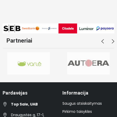
Partneriai
Pardavėjas
Informacija
Saugus atsiskaitymas
Top Sale, UAB
Pirkimo taisyklės
Draugystės g, 17-1,