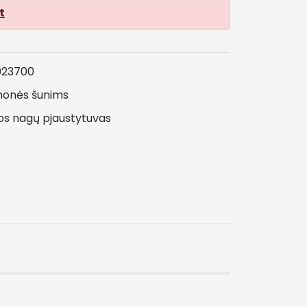
t
023700
emonės šunims
os
nagų
pjaustytuvas