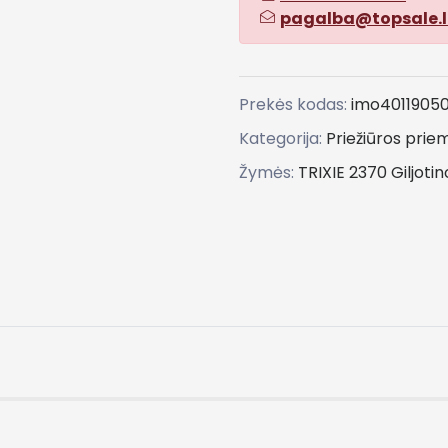
pagalba@topsale.l
Prekės kodas:
imo4011905
Kategorija:
Priežiūros pri
Žymės:
TRIXIE
2370
Giljotin