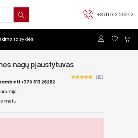
+370 613 26262
irkimo taisyklės
inos nagų pjaustytuvas
(15)
kambinti +370 613 26262
arantija
ymo metu