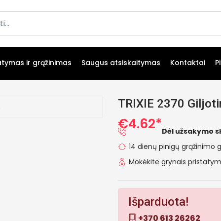
atymas ir grąžinimas
Saugus atsiskaitymas
Kontaktai
P
TRIXIE 2370 Giljot
€4.62*
Dėl užsakymo s
14 dienų pinigų grąžinimo g
Mokėkite grynais pristat
Išparduota!
+370 613 26262