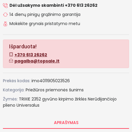
Dėl užsakymo skambinti +370 613 26262
14 dienų pinigų grąžinimo garantija
Mokėkite grynais pristatymo metu
Išparduota!
+370 613 26262
pagalba@topsale.lt
Prekės kodas:
imo4011905023526
Kategorija:
Priežiūros priemonės šunims
Žymės:
TRIXIE
2352
gyvūno
kirpimo
žirklės
Nerūdijančiojo
plieno
Universalus
APRAŠYMAS