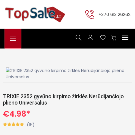
+370 613 26262
TRIXIE 2352 gyvūno kirpimo žirklės Nerūdijančiojo
plieno Universalus
€4.98*
(15)