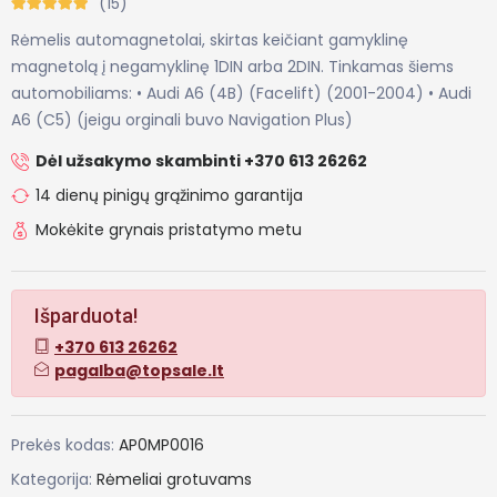
(15)
Rėmelis automagnetolai, skirtas keičiant gamyklinę
magnetolą į negamyklinę 1DIN arba 2DIN. Tinkamas šiems
automobiliams: • Audi A6 (4B) (Facelift) (2001-2004) • Audi
A6 (C5) (jeigu orginali buvo Navigation Plus)
Dėl užsakymo skambinti +370 613 26262
14 dienų pinigų grąžinimo garantija
Mokėkite grynais pristatymo metu
Išparduota!
+370 613 26262
pagalba@topsale.lt
Prekės kodas:
AP0MP0016
Kategorija:
Rėmeliai grotuvams