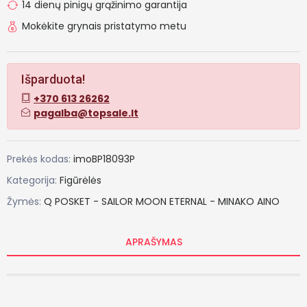
14 dienų pinigų grąžinimo garantija
Mokėkite grynais pristatymo metu
Išparduota!
+370 613 26262
pagalba@topsale.lt
Prekės kodas:
imoBP18093P
Kategorija:
Figūrėlės
Žymės:
Q
POSKET
-
SAILOR
MOON
ETERNAL
-
MINAKO
AINO
APRAŠYMAS