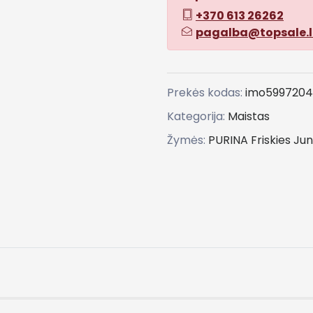
+370 613 26262
pagalba@topsale.l
Prekės kodas:
imo599720
Kategorija:
Maistas
Žymės:
PURINA
Friskies
Jun