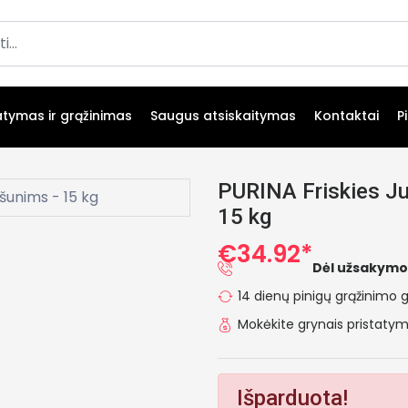
atymas ir grąžinimas
Saugus atsiskaitymas
Kontaktai
P
PURINA Friskies Ju
15 kg
€34.92*
Dėl užsakymo
14 dienų pinigų grąžinimo g
Mokėkite grynais pristat
Išparduota!