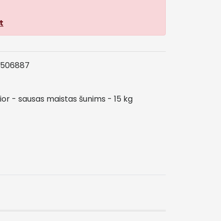
t
4506887
ior
-
sausas
maistas
šunims
-
15
kg