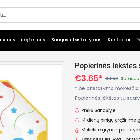
atymas ir grąžinimas
Saugus atsiskaitymas
Kontaktai
P
Popierinės lėkštės 
€3.65*
€4.99
Sutaupo
* be pristatymo mokesčio
Popierinės lėkštės su spalv
Prekė Sandėlyje
14 dienų pinigų grąžinimo g
Mokėkite grynais pristat
Užsakant iki 15val.,
prista