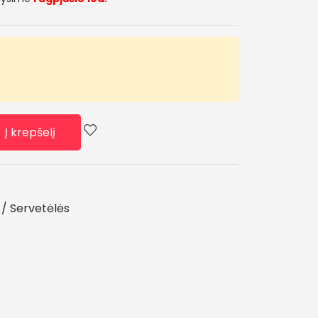
Į krepšelį
i / Servetėlės