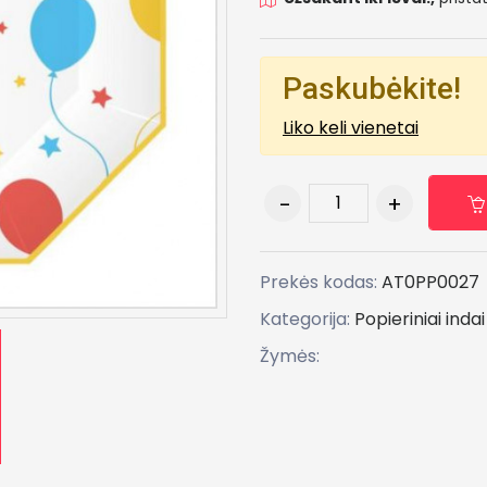
Paskubėkite!
Liko keli vienetai
Prekės kodas:
AT0PP0027
Kategorija:
Popieriniai inda
Žymės: