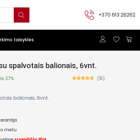
+370 613 26262
irkimo taisyklės
su spalvotais balionais, 6vnt.
te 27%
(15)
otais balionais, 6vnt.
arantija
ymo metu
tysime
rugpjūčio 10d.