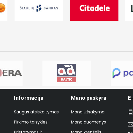
Informacija
Mano paskyra
E
Saugus atsiskaitymas
Mano užsakymai
Pirkimo taisyklės
Mano duomenys
Pristatymas ir
Mano krepšelis