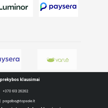
-prekybos klausimai
+370 613 26262
pagalba@topsale.lt