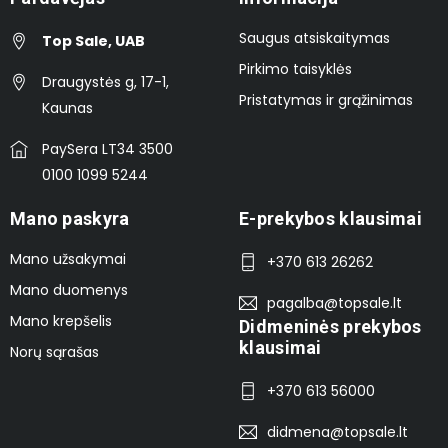
Saugus atsiskaitymas
Top Sale, UAB
Pirkimo taisyklės
Draugystės g, 17-1,
Pristatymas ir grąžinimas
Kaunas
PaySera LT34 3500
0100 1099 5244
Mano paskyra
E-prekybos klausimai
Mano užsakymai
+370 613 26262
Mano duomenys
pagalba@topsale.lt
Mano krepšelis
Didmeninės prekybos
klausimai
Norų sąrašas
+370 613 56000
didmena@topsale.lt