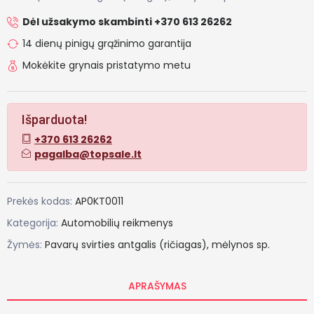
Dėl užsakymo skambinti +370 613 26262
14 dienų pinigų grąžinimo garantija
Mokėkite grynais pristatymo metu
Išparduota!
+370 613 26262
pagalba@topsale.lt
Prekės kodas:
AP0KT0011
Kategorija:
Automobilių reikmenys
Žymės:
Pavarų
svirties
antgalis
(ričiagas),
mėlynos
sp.
APRAŠYMAS