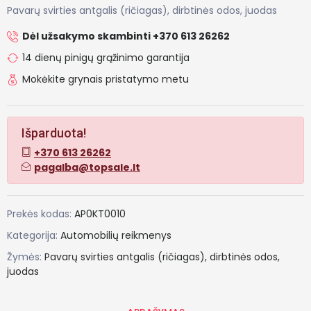
Pavarų svirties antgalis (ričiagas), dirbtinės odos, juodas
Dėl užsakymo skambinti +370 613 26262
14 dienų pinigų grąžinimo garantija
Mokėkite grynais pristatymo metu
Išparduota!
+370 613 26262
pagalba@topsale.lt
Prekės kodas:
AP0KT0010
Kategorija:
Automobilių reikmenys
Žymės:
Pavarų
svirties
antgalis
(ričiagas),
dirbtinės
odos,
juodas