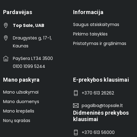
Pardavėjas
Informacija
Saugus atsiskaitymas
Top Sale, UAB
Pirkimo taisyklės
Draugystės g, 17-1,
Pristatymas ir grąžinimas
Kaunas
PaySera LT34 3500
0100 1099 5244
Mano paskyra
E-prekybos klausimai
Mano užsakymai
+370 613 26262
Mano duomenys
pagalba@topsale.lt
Mano krepšelis
Didmeninės prekybos
klausimai
Norų sąrašas
+370 613 56000