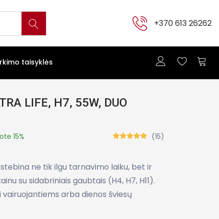
+370 613 26262
irkimo taisyklės
TRA LIFE, H7, 55W, DUO
ote 15%
(15)
ebina ne tik ilgu tarnavimo laiku, bet ir
inu su sidabriniais gaubtais (H4, H7, H11).
i vairuojantiems arba dienos šviesų