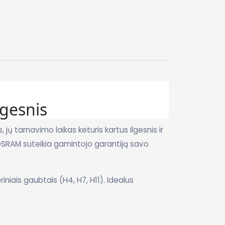
lgesnis
jų tarnavimo laikas keturis kartus ilgesnis ir
SRAM suteikia gamintojo garantiją savo
iniais gaubtais (H4, H7, H11).
Idealus