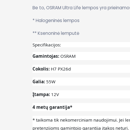
Be to, OSRAM Ultra Life lempos yra prieinamos
* Halogeninės lempos
** Ksenoninė lemputė
Specifikacijos:
Gamintojas:
OSRAM
Cokolis:
H7
PX26d
Galia:
55W
Įtampa:
12V
4 metų garantija*
* taikoma tik nekomerciniam naudojimui.
Jei l
pretenzijoms gamintojo garantija įtakos neturi.