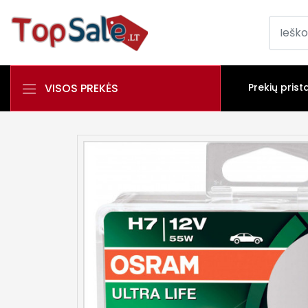
VISOS PREKĖS
Prekių prist