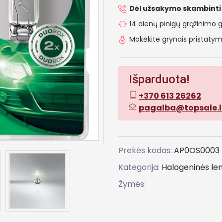
Dėl užsakymo skambinti 
14 dienų pinigų grąžinimo g
Mokėkite grynais pristat
Išparduota!
+370 613 26262
pagalba@topsale.l
Prekės kodas:
AP0OS0003
Kategorija:
Halogeninės l
Žymės: