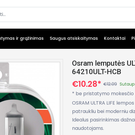
atymas ir grąžinimas
Saugus atsiskaitymas
Kontaktai
P
Osram lemputės UL
64210ULT-HCB
€10.28*
€12.09
Sutaup
* be pristatymo mokesčio
OSRAM ULTRA LIFE lempos st
patraukliu bei moderniu diza
Idealus pasirinkimas dažna
naudotojams.