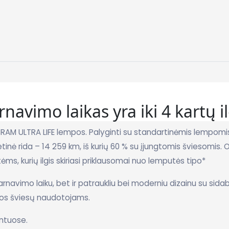
rnavimo laikas yra iki 4 kartų i
SRAM ULTRA LIFE lempos.
Palyginti su standartinėmis lempomis, 
tinė rida – 14 259 km, iš kurių 60 % su įjungtomis šviesomis.
O
ėms, kurių ilgis skiriasi priklausomai nuo lemputės tipo*
rnavimo laiku, bet ir patraukliu bei moderniu dizainu su sidabr
nos šviesų naudotojams.
intuose.