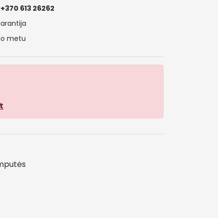
+370 613 26262
arantija
ymo metu
t
emputės