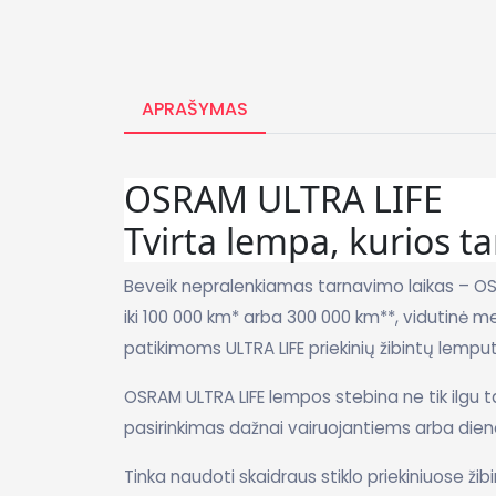
APRAŠYMAS
OSRAM ULTRA LIFE
Tvirta lempa, kurios ta
Beveik nepralenkiamas tarnavimo laikas – O
iki 100 000 km* arba 300 000 km**, vidutinė me
patikimoms ULTRA LIFE priekinių žibintų lemput
OSRAM ULTRA LIFE lempos stebina ne tik ilgu ta
pasirinkimas dažnai vairuojantiems arba die
Tinka naudoti skaidraus stiklo priekiniuose žib