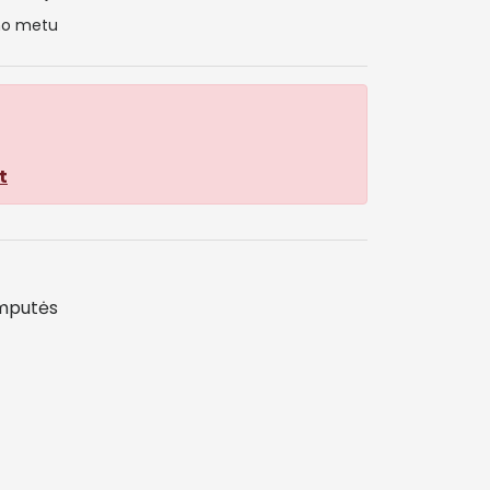
ymo metu
t
emputės