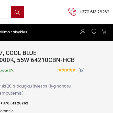
+370 613 26262
irkimo taisyklės
7, COOL BLUE
 5000K, 55W 64210CBN-HCB
pote 11%
(15)
ir Iki 20 % daugiau šviesos (lyginant su
lemputėmis).
+370 613 26262
arantija