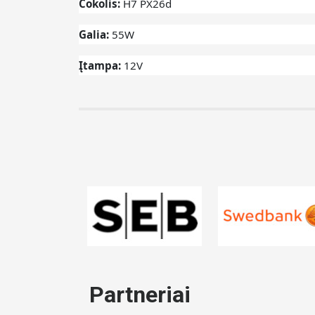
Cokolis:
H7 PX26d
Galia:
55W
Įtampa:
12V
Partneriai