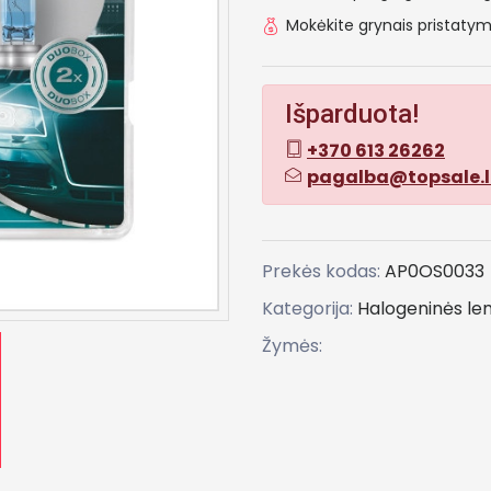
Mokėkite grynais pristat
Išparduota!
+370 613 26262
pagalba@topsale.l
Prekės kodas:
AP0OS0033
Kategorija:
Halogeninės l
Žymės: