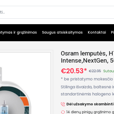
atymas ir grąžinimas
Saugus atsiskaitymas
Kontaktai
P
Osram lemputės, H
Intense,NextGen,
€20.53*
€22.95
Sutau
* be pristatymo mokesčio
Stilinga išvaizda, baltesnė 
standartinėmis halogeno 
Dėl užsakymo skambinti 
14 dienų pinigų grąžinimo g