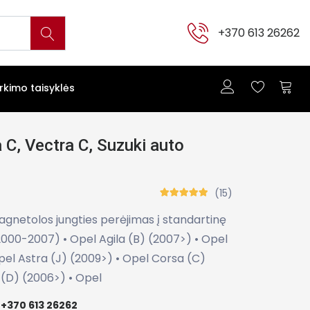
+370 613 26262
irkimo taisyklės
 C, Vectra C, Suzuki auto
(15)
gnetolos jungties perėjimas į standartinę
(2000-2007) • Opel Agila (B) (2007>) • Opel
el Astra (J) (2009>) • Opel Corsa (C)
(D) (2006>) • Opel
+370 613 26262