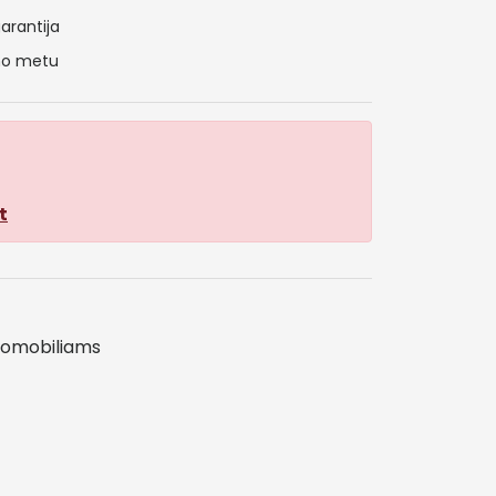
arantija
ymo metu
t
tomobiliams