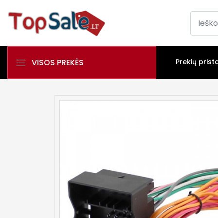
VISOS PREKĖS
Prekių prist