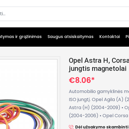
atymas ir grąžinimas
Saugus atsiskaitymas
Kontaktai
P
Opel Astra H, Corsa
jungtis magnetolai
€8.06*
Automobilio gamyklinės ma
ISO jungtį. Opel Agila (A) 
Astra (H) (2004-2009) • Op
(2004-2006) • Opel Corsa 
Dėl užsakymo skambinti 