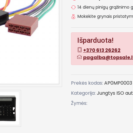
14 dienų pinigų grąžinimo g
Mokėkite grynais pristat
Išparduota!
+370 613 26262
pagalba@topsale.l
Prekės kodas:
AP0MP0003
Kategorija:
Jungtys ISO au
Žymės: