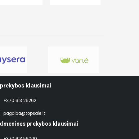
-prekybos klausimai
+370 613 26262
pagalba@topsale.lt
idmeninės prekybos klausimai
+370 613 56000