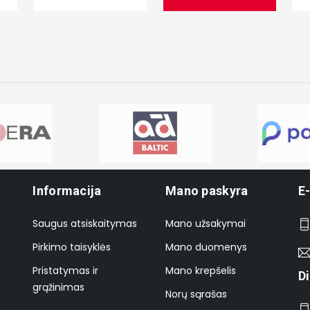
Informacija
Mano paskyra
E
Saugus atsiskaitymas
Mano užsakymai
Pirkimo taisyklės
Mano duomenys
Pristatymas ir
Mano krepšelis
D
grąžinimas
Norų sąrašas