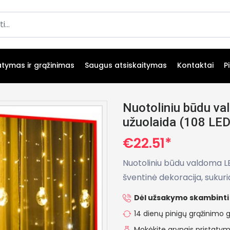
atymas ir grąžinimas
Saugus atsiskaitymas
Kontaktai
P
Nuotoliniu būdu va
užuolaida (108 LED, 
€22.51*
Nuotoliniu būdu valdoma LE
šventinė dekoracija, sukuri
Dėl užsakymo skambinti 
14 dienų pinigų grąžinimo g
Mokėkite grynais pristat