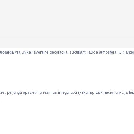
žuolaida
yra unikali šventinė dekoracija, sukurianti jaukią atmosferą! Girliando
putes, perjungti apšvietimo režimus ir reguliuoti ryškumą. Laikmačio funkcija le
.