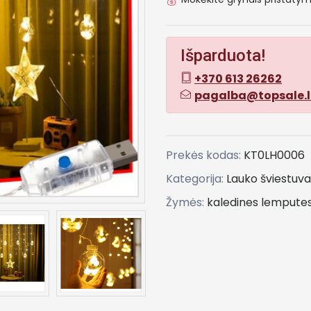
Išparduota!
+370 613 26262
pagalba@topsale.l
Prekės kodas:
KT0LH0006
Kategorija:
Lauko šviestuva
Žymės:
kaledines lempute