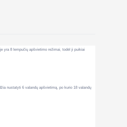
je yra 8 lempučių apšvietimo režimai, todėl ji puikiai
idžia nustatyti 6 valandų apšvietimą, po kurio 18 valandų