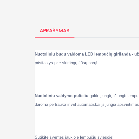
APRAŠYMAS
Nuotoliniu būdu valdoma LED lempučių girlianda - u
prisitaikys prie skirtingų Jūsų norų!
Nuotoliniu valdymo pulteliu
galite įjungti, išjungti lem
daroma pertrauka ir vėl automatiškai įsijungia apšvietimas
Sutikite šventes jaukioje lempučių šviesoje!