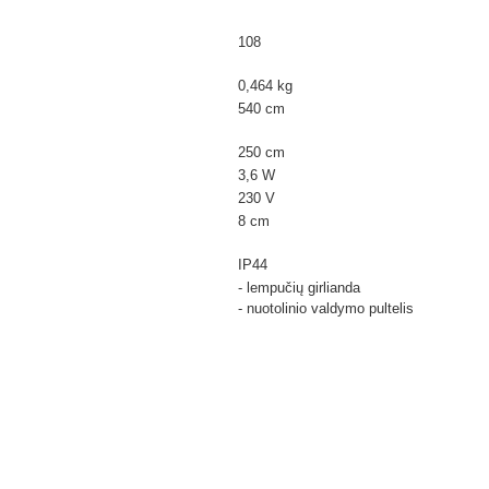
108
0,464 kg
540 cm
250 cm
3,6 W
230 V
8 cm
IP44
- lempučių girlianda
- nuotolinio valdymo pultelis