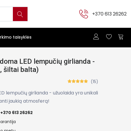
+370 613 26262
irkimo taisyklės
ldoma LED lempučių girlianda -
šiltai balta)
(15)
D lempučių girlianda - užuolaida yra unikali
anti jaukią atmosferą!
+370 613 26262
arantija
ymo metu