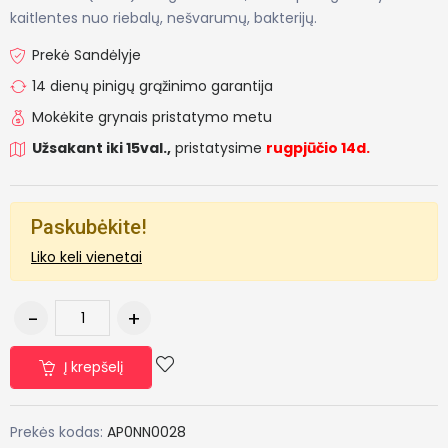
kaitlentes nuo riebalų, nešvarumų, bakterijų.
Prekė Sandėlyje
14 dienų pinigų grąžinimo garantija
Mokėkite grynais pristatymo metu
Užsakant iki 15val.,
pristatysime
rugpjūčio 14d.
Paskubėkite!
Liko keli vienetai
Į krepšelį
Prekės kodas:
AP0NN0028