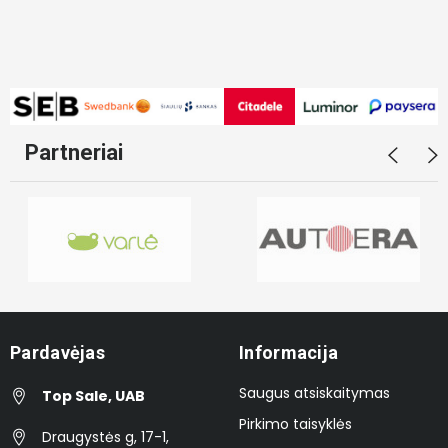
Partneriai
Pardavėjas
Informacija
Saugus atsiskaitymas
Top Sale, UAB
Pirkimo taisyklės
Draugystės g, 17-1,