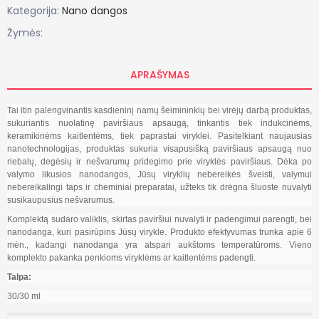
Kategorija:
Nano dangos
Žymės:
APRAŠYMAS
Tai itin palengvinantis kasdieninį namų šeimininkių bei virėjų darbą produktas,
sukuriantis nuolatinę paviršiaus apsaugą, tinkantis tiek indukcinėms,
keramikinėms kaitlentėms, tiek paprastai viryklei. Pasitelkiant naujausias
nanotechnologijas, produktas sukuria visapusišką paviršiaus apsaugą nuo
riebalų, degėsių ir nešvarumų pridegimo prie viryklės paviršiaus. Dėka po
valymo likusios nanodangos, Jūsų viryklių nebereikės šveisti, valymui
nebereikalingi taps ir cheminiai preparatai, užteks tik drėgna šluoste nuvalyti
susikaupusius nešvarumus.
Komplektą sudaro valiklis, skirtas paviršiui nuvalyti ir padengimui parengti, bei
nanodanga, kuri pasirūpins Jūsų virykle. Produkto efektyvumas trunka apie 6
mėn., kadangi nanodanga yra atspari aukštoms temperatūroms. Vieno
komplekto pakanka penkioms viryklėms ar kaitlentėms padengti.
Talpa:
30/30 ml