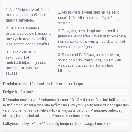
1. Atplėškite šį skyrelį (kairė
1. Atplėškite šį skyrelį (dešinė maišelio
maišelio pusė), ir išimkite
pusė), ir išimkite jame esančią drėgną
drėgną servetėlę.
servetėlę.
2. Su šiame skyrelyje
2. Tolygiais, persidengiančiais vertikaliais
esančia servetėle kruopščiai
judesiais kruopščiai ir švelniai įtrinkite visą
nuvalykite (nuriebalinkite)
norimą padengti paviršių – valykite tol, kol
visą norimą dengti paviršių.
servetėlė bus drėgna.
3. Luktelėkite 30-60
3. Servetėlei išdžiūvus, paimkite švarų,
sekundžių, kol
sausą popierinį rankšluostį, ir nuvalykite
nuriebalintojas nugaruos ir
visą padengtą paviršių, kol šis taps
paviršius liks visiškai
blizgus.
sausas.
Produkto talpa:
12 ml valiklis ir 12 ml nano danga
Išeiga:
8-12 ml/m2
Dėmesio:
mažiausiai 2 valandas (rekom. 10-12 val.) paviršius turi būti sausas,
neliečiamas, apsaugotas nuo nešvarumų. Valymui galite naudoti visas įprastas
valymo priemones (venkite stiklo valiklių su gliceroliu). Priemonei patekus į
akis ar į burną, skalauti dideliu švaraus vandens kiekiu.
Laikymas:
laikyti +5
–
+25 laipsnių temperatūroje, saugoti nuo vaikų.