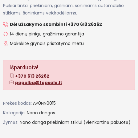
Puikiai tinka: priekiniam, galiniam, šoniniams automobilio
stiklams, šoniniams veidrodėliams.
Dėl užsakymo skambinti +370 613 26262
14 dienų pinigų grąžinimo garantija
Mokėkite grynais pristatymo metu
Išparduota!
+370 613 26262
pagalba@topsale.lt
Prekės kodas:
AP0NN0015
Kategorija:
Nano dangos
Žymės:
Nano
danga
priekiniam
stiklui
(vienkartinė
pakuotė)