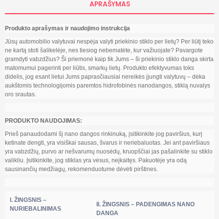
APRAŠYMAS
Produkto aprašymas ir naudojimo instrukcija
Jūsų automobilio valytuvai nespėja valyti priekinio stiklo per lietų? Per liūtį teko
ne kartą stoti šalikelėje, nes tiesiog nebematėte, kur važiuojate? Pavargote
gramdyti vabzdžius? Ši priemonė kaip tik Jums – ši priekinio stiklo danga skirta
matomumui pagerinti per liūtis, smarkų lietų. Produkto efektyvumas toks
didelis, jog esant lietui Jums paprasčiausiai nereikės įjungti valytuvų – dėka
aukštomis technologijomis paremtos hidrofobinės nanodangos, stiklą nuvalys
oro srautas.
PRODUKTO NAUDOJIMAS:
Prieš panaudodami šį nano dangos rinkinuką, įsitikinkite jog paviršius, kurį
ketinate dengti, yra visiškai sausas, švarus ir neriebaluotas. Jei ant paviršiaus
yra vabzdžių, purvo ar nešvarumų nuosėdų, kruopščiai jas pašalinkite su stiklo
valikliu. Įsitikinkite, jog stiklas yra vėsus, neįkaitęs. Pakuotėje yra odą
sausinančių medžiagų, rekomenduotume dėvėti pirštines.
I. ŽINGSNIS –
II. ŽINGSNIS – PADENGIMAS NANO
NURIEBALINIMAS
DANGA