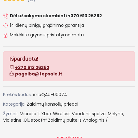
Dėl užsakymo skambinti +370 613 26262
14 dienų pinigų grąžinimo garantija
Mokėkite grynais pristatymo metu
Išparduota!
+370 613 26262
pagalba@topsale.lt
Prekės kodas:
imoQAU-00074
Kategorija:
Žaidimų konsolių priedai
Žymės:
Microsoft
Xbox
Wireless
Vandens
spalva,
Mėlyna,
Violetinė
„Bluetooth“
Žaidimų
pultelis
Analoginis
/