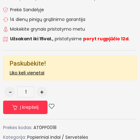
Prekė Sandėlyje
14 dienų pinigų grąžinimo garantija
Mokėkite grynais pristatymo metu
Užsakant iki 15val.,
pristatysime
poryt rugpjūčio 12d.
Paskubėkite!
Liko keli vienetai
Į krepšelį
Prekės kodas:
AT0PP0018
Kategorija:
Popieriniai indai / Servetėlės