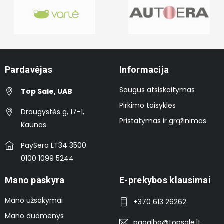
Pardavėjas
Informacija
Saugus atsiskaitymas
Top Sale, UAB
Pirkimo taisyklės
Draugystės g, 17-1,
Pristatymas ir grąžinimas
Kaunas
PaySera LT34 3500
0100 1099 5244
Mano paskyra
E-prekybos klausimai
Mano užsakymai
+370 613 26262
Mano duomenys
pagalba@topsale.lt