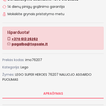
14 dienų pinigų grąžinimo garantija
Mokėkite grynais pristatymo metu
Išparduota!
+370 613 26262
pagalba@topsale.lt
Prekės kodas:
imo76207
Kategorija:
Lego
Žymės:
LEGO
SUPER
HEROES
76207
NAUJOJO
ASGARDO
PUOLIMAS
APRAŠYMAS