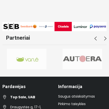
Partneriai
Pardavėjas
Informacija
Saugus atsiskaitymas
Top Sale, UAB
Pirkimo taisyklės
Draugystės g, 17-1,