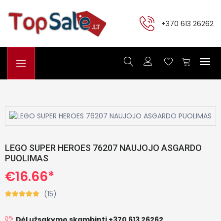
+370 613 26262
LEGO SUPER HEROES 76207 NAUJOJO ASGARDO
PUOLIMAS
€16.66*
(15)
Dėl užsakymo skambinti +370 613 26262