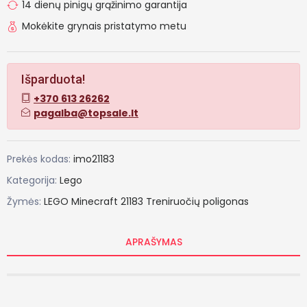
14 dienų pinigų grąžinimo garantija
Mokėkite grynais pristatymo metu
Išparduota!
+370 613 26262
pagalba@topsale.lt
Prekės kodas:
imo21183
Kategorija:
Lego
Žymės:
LEGO
Minecraft
21183
Treniruočių
poligonas
APRAŠYMAS