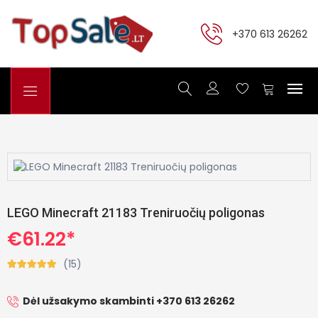
+370 613 26262
LEGO Minecraft 21183 Treniruočių poligonas
€61.22*
(15)
Dėl užsakymo skambinti +370 613 26262