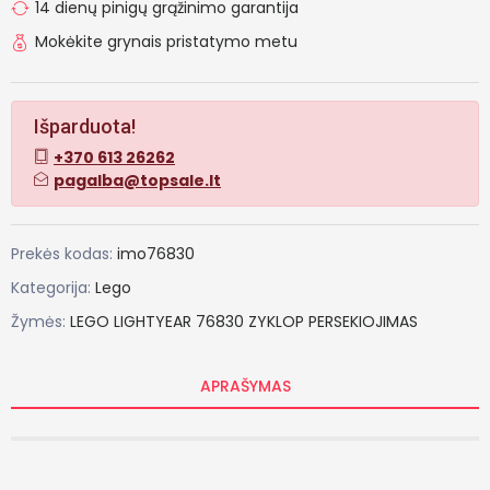
14 dienų pinigų grąžinimo garantija
Mokėkite grynais pristatymo metu
Išparduota!
+370 613 26262
pagalba@topsale.lt
Prekės kodas:
imo76830
Kategorija:
Lego
Žymės:
LEGO
LIGHTYEAR
76830
ZYKLOP
PERSEKIOJIMAS
APRAŠYMAS