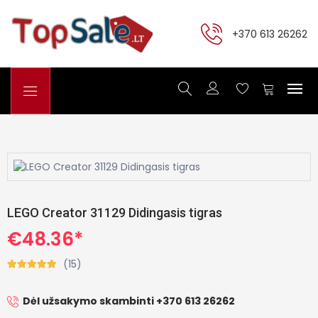
+370 613 26262
LEGO Creator 31129 Didingasis tigras
€48.36*
(15)
Dėl užsakymo skambinti +370 613 26262