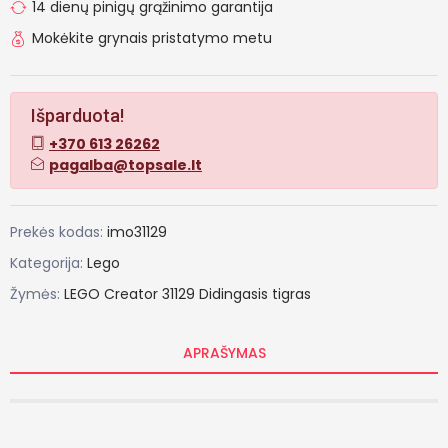
14 dienų pinigų grąžinimo garantija
Mokėkite grynais pristatymo metu
Išparduota!
+370 613 26262
pagalba@topsale.lt
Prekės kodas:
imo31129
Kategorija:
Lego
Žymės:
LEGO
Creator
31129
Didingasis
tigras
APRAŠYMAS