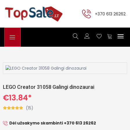
+370 613 26262
LEGO Creator 31058 Galingi dinozaurai
€13.84*
(15)
Dėl užsakymo skambinti +370 613 26262