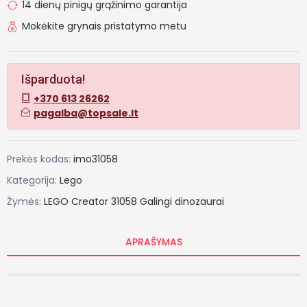
14 dienų pinigų grąžinimo garantija
Mokėkite grynais pristatymo metu
Išparduota!
+370 613 26262
pagalba@topsale.lt
Prekės kodas:
imo31058
Kategorija:
Lego
Žymės:
LEGO
Creator
31058
Galingi
dinozaurai
APRAŠYMAS