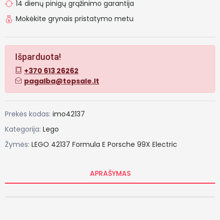
14 dienų pinigų grąžinimo garantija
Mokėkite grynais pristatymo metu
Išparduota!
+370 613 26262
pagalba@topsale.lt
Prekės kodas:
imo42137
Kategorija:
Lego
Žymės:
LEGO
42137
Formula
E
Porsche
99X
Electric
APRAŠYMAS