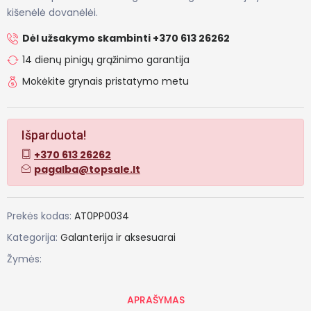
kišenėlė dovanėlėi.
Dėl užsakymo skambinti +370 613 26262
14 dienų pinigų grąžinimo garantija
Mokėkite grynais pristatymo metu
Išparduota!
+370 613 26262
pagalba@topsale.lt
Prekės kodas:
AT0PP0034
Kategorija:
Galanterija ir aksesuarai
Žymės:
APRAŠYMAS