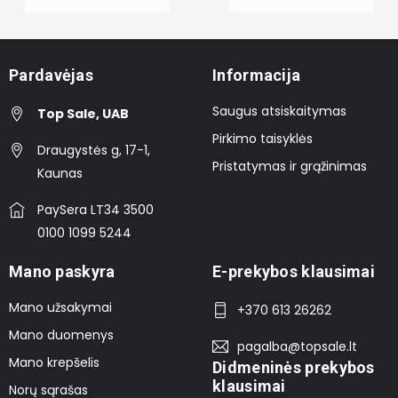
Pardavėjas
Informacija
Saugus atsiskaitymas
Top Sale, UAB
Pirkimo taisyklės
Draugystės g, 17-1,
Pristatymas ir grąžinimas
Kaunas
PaySera LT34 3500
0100 1099 5244
Mano paskyra
E-prekybos klausimai
Mano užsakymai
+370 613 26262
Mano duomenys
pagalba@topsale.lt
Mano krepšelis
Didmeninės prekybos
klausimai
Norų sąrašas