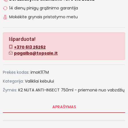
14 dienų pinigų grąžinimo garantija
Mokėkite grynais pristatymo metu
Išparduota!
+370 613 26262
pagalba@topsale.lt
Prekės kodas:
imoK117M
Kategorija:
Valikliai kėbului
Žymės:
K2
NUTA
ANTI-INSECT
750ml
-
priemonė
nuo
vabzdžių
APRAŠYMAS