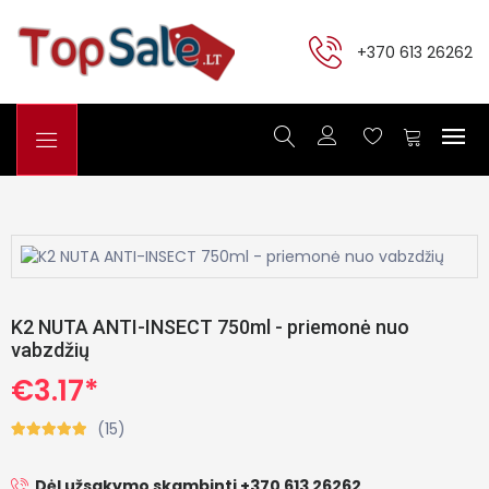
+370 613 26262
K2 NUTA ANTI-INSECT 750ml - priemonė nuo
vabzdžių
€3.17*
(15)
Dėl užsakymo skambinti +370 613 26262