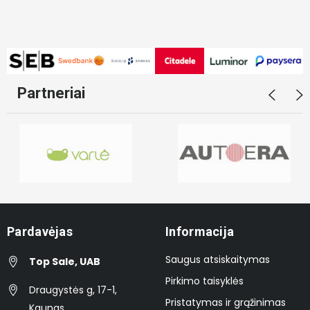
Partneriai
Pardavėjas
Informacija
Saugus atsiskaitymas
Top Sale, UAB
Pirkimo taisyklės
Draugystės g, 17-1,
Pristatymas ir grąžinimas
Kaunas