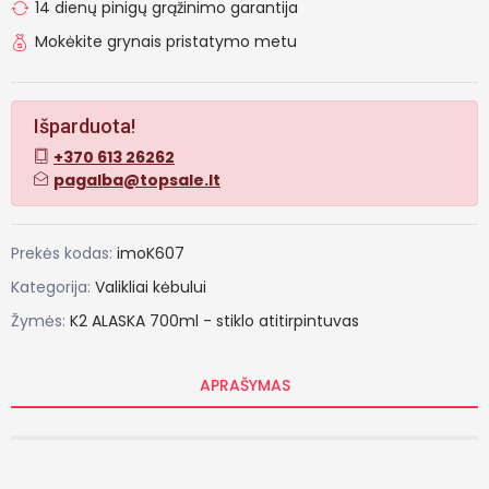
14 dienų pinigų grąžinimo garantija
Mokėkite grynais pristatymo metu
Išparduota!
+370 613 26262
pagalba@topsale.lt
Prekės kodas:
imoK607
Kategorija:
Valikliai kėbului
Žymės:
K2
ALASKA
700ml
-
stiklo
atitirpintuvas
APRAŠYMAS