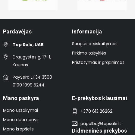
Pardavėjas
Informacija
Saugus atsiskaitymas
Top Sale, UAB
Pirkimo taisyklės
Draugystės g, 17-1,
Pristatymas ir grąžinimas
Kaunas
PaySera LT34 3500
0100 1099 5244
Mano paskyra
E-prekybos klausimai
Mano užsakymai
+370 613 26262
Mano duomenys
pagalba@topsale.lt
Mano krepšelis
Didmeninės prekybos