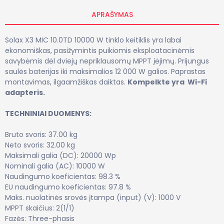
APRAŠYMAS
Solax X3 MIC 10.0TD 10000 W tinklo keitiklis yra labai
ekonomiškas, pasižymintis puikiomis eksploatacinėmis
savybėmis dėl dviejų nepriklausomų MPPT įėjimų. Prijungus
saulės baterijas iki maksimalios 12 000 W galios. Paprastas
montavimas, ilgaamžiškas daiktas.
Kompelkte yra Wi-Fi
adapteris.
TECHNINIAI DUOMENYS:
Bruto svoris:
37.00 kg
Neto svoris:
32.00 kg
Maksimali galia (DC):
20000 Wp
Nominali galia (AC):
10000 W
Naudingumo koeficientas:
98.3 %
EU naudingumo koeficientas:
97.8 %
Maks. nuolatinės srovės įtampa (input) (V):
1000 V
MPPT skaičius:
2(1/1)
Fazės:
Three-phasis