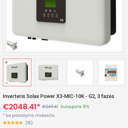
Inverteris Solax Power X3-MIC-10K - G2, 3 fazės
€2048.41*
€2411.41
Sutaupote 15%
* be pristatymo mokesčio
(15)