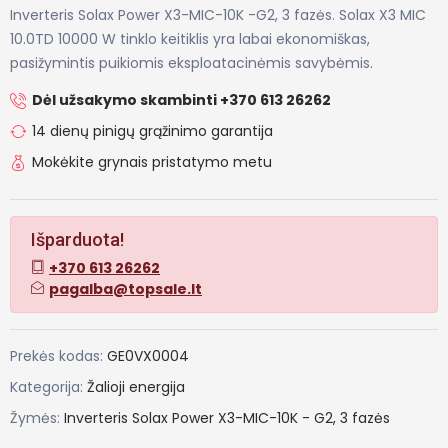
Inverteris Solax Power X3-MIC-10K -G2, 3 fazės. Solax X3 MIC
10.0TD 10000 W tinklo keitiklis yra labai ekonomiškas,
pasižymintis puikiomis eksploatacinėmis savybėmis.
Dėl užsakymo skambinti +370 613 26262
14 dienų pinigų grąžinimo garantija
Mokėkite grynais pristatymo metu
Išparduota!
+370 613 26262
pagalba@topsale.lt
Prekės kodas:
GE0VX0004
Kategorija:
Žalioji energija
Žymės:
Inverteris
Solax
Power
X3-MIC-10K
-
G2,
3
fazės