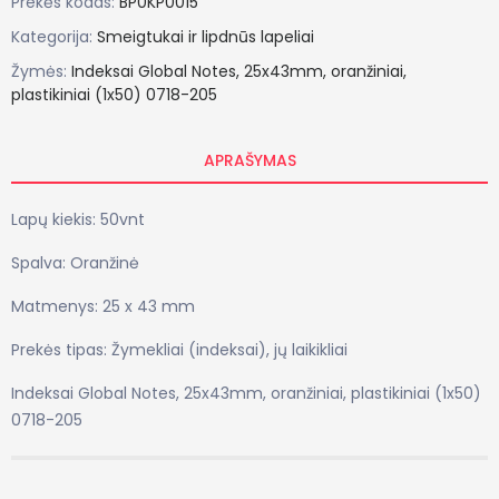
Prekės kodas:
BP0KP0015
Kategorija:
Smeigtukai ir lipdnūs lapeliai
Žymės:
Indeksai
Global
Notes,
25x43mm,
oranžiniai,
plastikiniai
(1x50)
0718-205
APRAŠYMAS
Lapų kiekis: 50vnt
Spalva: Oranžinė
Matmenys: 25 x 43 mm
Prekės tipas: Žymekliai (indeksai), jų laikikliai
Indeksai Global Notes, 25x43mm, oranžiniai, plastikiniai (1x50)
0718-205