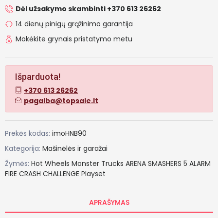
Dėl užsakymo skambinti +370 613 26262
14 dienų pinigų grąžinimo garantija
Mokėkite grynais pristatymo metu
Išparduota!
+370 613 26262
pagalba@topsale.lt
Prekės kodas:
imoHNB90
Kategorija:
Mašinėlės ir garažai
Žymės:
Hot
Wheels
Monster
Trucks
ARENA
SMASHERS
5
ALARM
FIRE
CRASH
CHALLENGE
Playset
APRAŠYMAS