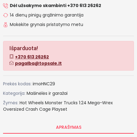
Dėl užsakymo skambinti +370 613 26262
14 dienų pinigų grąžinimo garantija
Mokėkite grynais pristatymo metu
Išparduota!
+370 613 26262
pagalba@topsale.lt
Prekės kodas:
imoHNC29
Kategorija:
Mašinėlės ir garažai
Žymės:
Hot
Wheels
Monster
Trucks
1:24
Mega-Wrex
Oversized
Crash
Cage
Playset
APRAŠYMAS