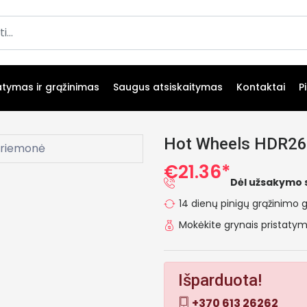
atymas ir grąžinimas
Saugus atsiskaitymas
Kontaktai
P
Hot Wheels HDR26 
€21.36*
Dėl užsakymo 
14 dienų pinigų grąžinimo g
Mokėkite grynais pristat
Išparduota!
+370 613 26262