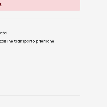
t
ažai
žaislinė
transporto
priemonė