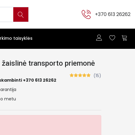
+370 613 26262
irkimo taisyklės
žaislinė transporto priemonė
(15)
skambinti +370 613 26262
arantija
ymo metu