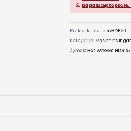
pagalba@topsale.l
Prekės kodas:
imoHDR26
Kategorija:
Mašinėlės ir gar
Žymės:
Hot
Wheels
HDR26